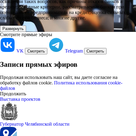
освящении таких вопросов, как причины отказов банков в
кредите; основные критерии, рассматриваемые банком при
оценке заявки предпринимателя на кредит; оценка сильных и
слабых сторон бизнеса; и многие другие.
Развернуть
Смотрите прямые эфиры
VK
Telegram
Смотреть
Смотреть
Записи прямых эфиров
Продолжая использовать наш сайт, вы даете согласие на
обработку файлов cookie.
Политика использования cookie-
файлов
Продолжить
Выставка проектов
Губернатор Челябинской области