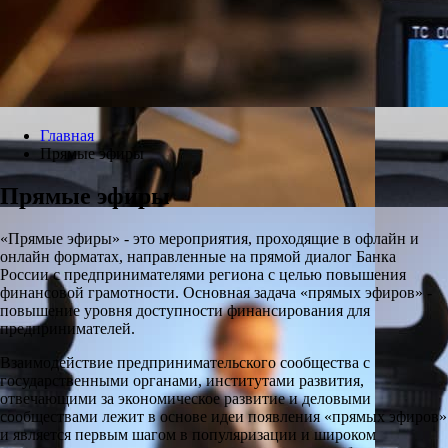
Главная
Прямые эфиры
Прямые эфиры
«Прямые эфиры» - это мероприятия, проходящие в офлайн и
онлайн форматах, направленные на прямой диалог Банка
России с предпринимателями региона с целью повышения
финансовой грамотности. Основная задача «прямых эфиров» -
повышение уровня доступности финансирования для
предпринимателей.
Взаимодействие предпринимательского сообщества с
государственными органами, институтами развития,
отвечающими за экономическое развитие и деловыми
сообществами лежит в основе идеи появления «прямых эфиров»
и является первым шагом в популяризации и широком