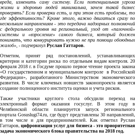
вреда, изменить саму систему. Если потенциальная угроза
жизни и здоровью людей минимальна, зачем такой бизнес
проверять? Если проверки есть, и при этом есть проблемы, то
где эффективность? Кроме этого, важно двигаться сразу по
нескольким направлениям - это передача надзорных полномочий
с федерального уровня на региональный, уход от «палочной»
системы и «взросление» самого бизнеса, который должен
понимать, что конкурировать нужно не при помощи обоюдных
жалоб»,
- подчеркнул
Руслан Гаттаров
.
Отметим, принят ряд постановлений, устанавливающих
критерии и категории риска по отдельным видам контроля. 20
февраля 2018 г. в Госдуме прошло первое чтение проекта закона
«О государственном и муниципальном контроле в Российской
Федерации», разработанного Министерством экономического
развития. В числе ключевых новшеств законопроекта является
создание полноценного института оценки и учета рисков.
Также участники круглого стола обсудили переход на
электронный формат оказания госуслуг. В этом году в
Челябинской области планируется запуск регионального
портала Gosuslugi74.ru, где будут представлены 30 направлений,
в том числе и для предпринимателей. Как отметил Руслан
Гаттаров,
цифровизация услуг для бизнеса - это приоритетна
задача экономического блока правительства на 2018 год.