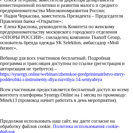
инвестиционной политики и развития малого и среднего
предпринимательства Минэкономразвития России;
• Надия Черкасова, заместитель Президента – Председателя
Правления банка «Открытие»;
• Елена Краснова, руководитель Комитета по женскому
предпринимательству московского городского отделения
«ОПОРЫ РОССИИ», совладелец компании Tkanoff Group,
основатель бренда одежды SK Selektion, амбассадор «Мой
бизнес».
Вебинар для всех участников бесплатный. Подробная
программа и трансляция доступны по ссылке (регистрация и
авторизация не требуется) –
https://synergy.online/webinars/zhenskoe-predprinimatelstvo-mery-
podderzhki-i-instrumenty-dlya-razvitiya-14-sentyabrya
Всем участникам предоставляется бесплатный доступ ко всему
контенту платформы Synergy.Online на 1 месяц по промокоду:
Minek13 (промокод начнет работать в день мероприятия).
Продолжая использовать наш сайт, вы даете согласие на
обработку файлов cookie.
Политика использования cookie-
файлов