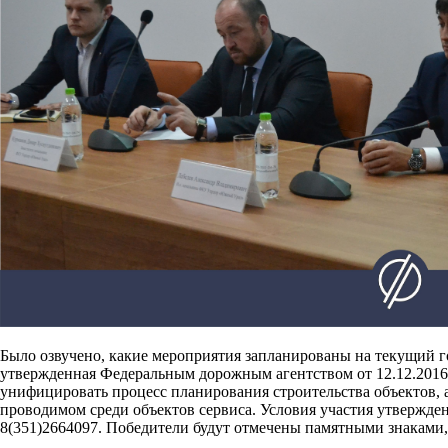
Было озвучено, какие мероприятия запланированы на текущий го
утвержденная Федеральным дорожным агентством от 12.12.2016
унифицировать процесс планирования строительства объектов, 
проводимом среди объектов сервиса. Условия участия утвержд
8(351)2664097. Победители будут отмечены памятными знаками, 