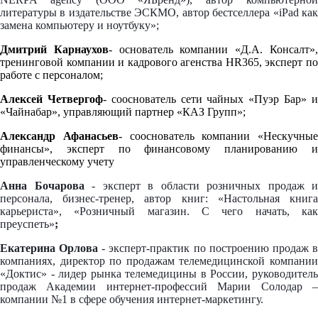
литературы в издательстве ЭСКМО, автор бестселлера «iPad как
замена компьютеру и ноутбуку»;
Дмитрий Карнаухов
- основатель компании «Д.А. Консалт»
тренинговой компании и кадрового агенства HR365, эксперт по
работе с персоналом;
Алексей Четвергоф
- сооснователь сети чайных «Пуэр Бар» 
«Чайнабар», управляющий партнер «КАЗ Групп»;
Александр Афанасьев
- сооснователь компании «Нескучные
финансы», эксперт по финансовому планированию и
управленческому учету
Анна Бочарова
- эксперт в области розничных продаж и
персонала, бизнес-тренер, автор книг: «Настольная книга
карьериста», «Розничный магазин. С чего начать, как
преуспеть»
;
Екатерина Орлова
- эксперт-практик по построению продаж 
компаниях, директор по продажам телемедицинской компании
«Доктис» - лидер рынка телемедицины в России, руководитель
продаж Академии интернет-профессий Марии Солодар –
компании №1 в сфере обучения интернет-маркетингу.