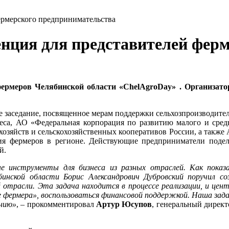
ермерского предпринимательства
енция для представителей фер
ермеров Челябинской области «
ChelAgroDay
» . Организат
заседание, посвященное мерам поддержки сельхозпроизводителе
еса, АО «Федеральная корпорация по развитию малого и средн
хозяйств и сельскохозяйственных кооперативов России, а также
я фермеров в регионе. Действующие предприниматели поделя
й.
е инструменты для бизнеса из разных отраслей. Как показ
инской области Борис Александрович Дубровский поручил со
й отрасли. Эта задача находится в процессе реализации, и це
фермера», воспользоваться финансовой поддержкой. Наша задача
ению»
, – прокомментировал
Артур Юсупов
, генеральный дирек