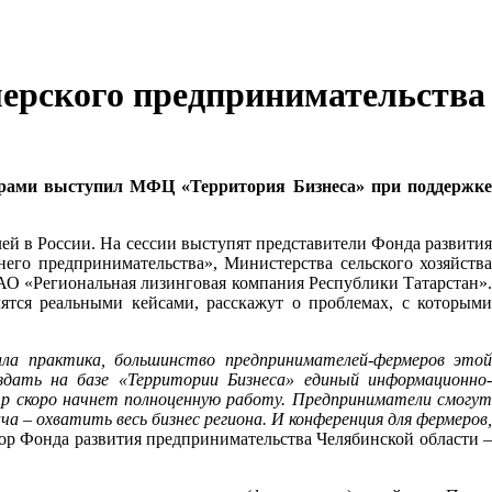
мерского предпринимательства
орами выступил МФЦ «Территория Бизнеса» при поддержк
й в России. На сессии выступят представители Фонда развития
его предпринимательства», Министерства сельского хозяйства
 АО «Региональная лизинговая компания Республики Татарстан».
тся реальными кейсами, расскажут о проблемах, с которыми
ала практика, большинство предпринимателей-фермеров этой
здать на базе «Территории Бизнеса» единый информационно-
нтр скоро начнет полноценную работу. Предприниматели смогут
 – охватить весь бизнес региона. И конференция для фермеров,
тор Фонда развития предпринимательства Челябинской области 