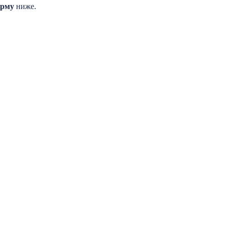
орму
ниже.