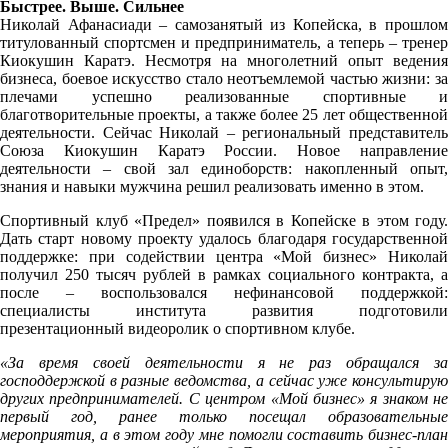
Быстрее. Выше. Сильнее
Николай Афанасиади – самозанятый из Копейска, в прошлом
титулованный спортсмен и предприниматель, а теперь – тренер
Киокушин Каратэ. Несмотря на многолетний опыт ведения
бизнеса, боевое искусство стало неотъемлемой частью жизни: за
плечами успешно реализованные спортивные и
благотворительные проекты, а также более 25 лет общественной
деятельности. Сейчас Николай – региональный представитель
Союза Киокушин Каратэ России. Новое направление
деятельности – свой зал единоборств: накопленный опыт,
знания и навыки мужчина решил реализовать именно в этом.
Спортивный клуб «Предел» появился в Копейске в этом году.
Дать старт новому проекту удалось благодаря государственной
поддержке: при содействии центра «Мой бизнес» Николай
получил 250 тысяч рублей в рамках социального контракта, а
после – воспользовался нефинансовой поддержкой:
специалисты института развития подготовили
презентационный видеоролик о спортивном клубе.
«За время своей деятельности я не раз обращался за
господдержкой в разные ведомства, а сейчас уже консультирую
других предпринимателей. С центром «Мой бизнес» я знаком не
первый год, ранее только посещал образовательные
мероприятия, а в этом году мне помогли составить бизнес-план