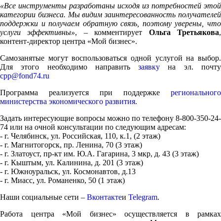
«Все инструменты разработаны исходя из потребностей этой
категории бизнеса. Мы видим заинтересованность получателей
поддержки и получаем обратную связь, поэтому уверены, что
услуги эффективны»
, – комментирует
Ольга Третьякова
контент-директор центра «Мой бизнес».
Самозанятые могут воспользоваться одной услугой на выбор.
Для этого необходимо направить
заявку
на эл. почт
cpp@fond74.ru
Программа реализуется при поддержке
регионального
министерства экономического развития
.
Задать интересующие вопросы можно по телефону 8-800-350-24-
74 или на очной консультации по следующим адресам:
- г. Челябинск, ул. Российская, 110, к.1, (2 этаж)
- г. Магнитогорск, пр. Ленина, 70 (3 этаж)
- г. Златоуст, пр-кт им. Ю.А. Гагарина, 3 мкр, д. 43 (3 этаж)
- г. Кыштым, ул. Калинина, д. 201 (3 этаж)
- г. Южноуральск, ул. Космонавтов, д.13
- г. Миасс, ул. Романенко, 50 (1 этаж)
Наши социальные сети –
Вконтакте
и
Telegram
.
Работа центра «Мой бизнес» осуществляется в рамках