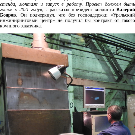
стенда, монтаж и запуск в работу. Проект должен быть
готов к 2021 году
»
, - рассказал президент холдинга
Валерий
Бодров
. Он подчеркнул, что без господдержки «Уральский
инжиниринговый центр» не получил бы контракт от такого
крупного заказчика.