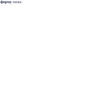
н-форму
ниже.