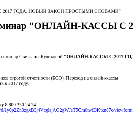
СЫ С 2017 ГОДА. НОВЫЙ ЗАКОН ПРОСТЫМИ СЛОВАМИ"
 семинар "ОНЛАЙН-КАССЫ С
ет семинар Светланы Куликовой
"ОНЛАЙН-КАССЫ С 2017 Г
нков строгой отчетности (БСО). Переход на онлайн-кассы
ь в 2017 году.
ну
8 800 350 24 74
rms/d/1y0p2Zn3zgxB3j4VcglajAO2gWJeT5Cm0twiDKtkn87c/viewform?ed