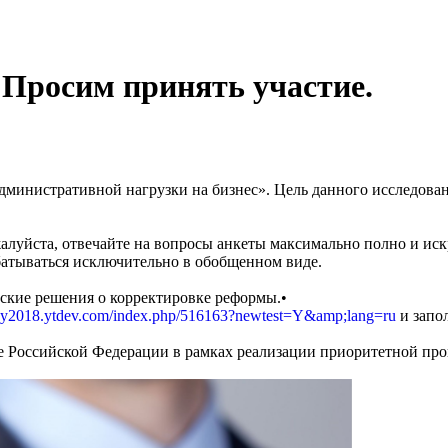
 Просим принять участие.
административной нагрузки на бизнес». Цель данного исследов
луйста, отвечайте на вопросы анкеты максимально полно и иск
батываться исключительно в обобщенном виде.
еские решения о корректировке реформы.•
rvey2018.ytdev.com/index.php/516163?newtest=Y&amp;lang=ru
и запо
 Российской Федерации в рамках реализации приоритетной про