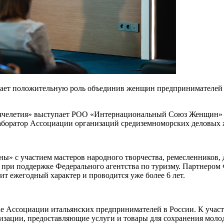
ает положительную роль объединив женщин предпринимателей м
сячелетия» выступает РОО «Интернациональный Союз Женщин» 
аборатор Ассоциации организаций средиземноморских деловы
 с участием мастеров народного творчества, ремесленников, д
н при поддержке Федерального агентства по туризму. Партнеро
т ежегодный характер и проводится уже более 6 лет.
 Ассоциации итальянских предпринимателей в России. К учас
изации, предоставляющие услуги и товары для сохранения молод