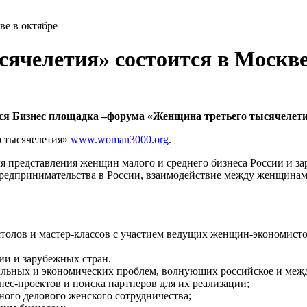
ве в октябре
ячелетия» состоится в Москве
оится Бизнес площадка –форума «Женщина третьего тысячелет
о тысячелетия»
www.woman3000.org
.
я представления женщин малого и среднего бизнеса России и з
 предпринимательства в России, взаимодействие между женщина
толов и мастер-классов с участием ведущих женщин-экономисто
и и зарубежных стран.
льных и экономических проблем, волнующих российское и межд
с-проектов и поиска партнеров для их реализации;
го делового женского сотрудничества;