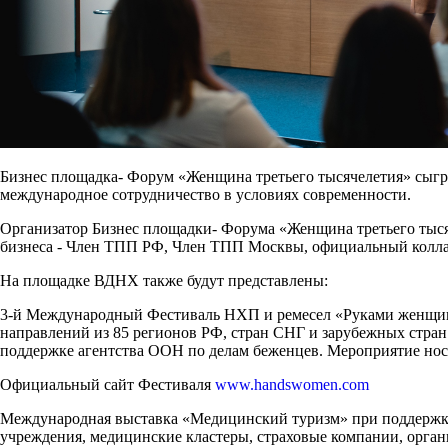
Бизнес площадка- Форум «Женщина третьего тысячелетия» сыгр
международное сотрудничество в условиях современности.
Организатор Бизнес площадки- Форума «Женщина третьего ты
бизнеса - Член ТПП РФ, Член ТПП Москвы, официальный колл
На площадке ВДНХ также будут представлены:
3-й Международный Фестиваль НХП и ремесел «Руками женщины»
направлений из 85 регионов РФ, стран СНГ и зарубежных стра
поддержке агентства ООН по делам беженцев. Мероприятие носи
Официальный сайт Фестиваля
www.handswomen.com
Международная выставка «Медицинский туризм» при поддержке
учреждения, медицинские кластеры, страховые компании, орган