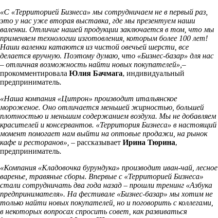
«С «Территорией Бизнеса» мы сотрудничаем не в первый раз,
это у нас уже вторая выставка, где мы презентуем наши
валенки. Отличие нашей продукции заключается в том, что мы
применяем технологии изготовления, которым более 100 лет!
Наши валенки катаются из чистой овечьей шерсти, все
делается вручную. Поэтому думаю, что «Бизнес-базар» для нас
– отличная возможность найти новых покупателей»,
–
прокомментировала
Юлия Бачмага
, индивидуальный
предприниматель.
«Наша компания «Цитрон» производит итальянское
мороженое. Оно отличается меньшей жирностью, большей
плотностью и меньшим содержанием воздуха. Мы не добавляем
красителей и консервантов. «Территория Бизнеса» в настоящий
момент помогает нам выйти на оптовые продажи, на рынок
кафе и ресторанов»,
– рассказывает
Ирина Тюрина
,
предприниматель.
«Компания
«Кладовочка бурундука» производит иван-чай, лесное
варенье, травяные сборы. Впервые с «Территорией Бизнеса»
стали сотрудничать два года назад – прошли тренинг «Азбука
предпринимателя». На фестивале «Бизнес-базар» мы хотим не
только найти новых покупателей, но и поговорить с коллегами,
в некоторых вопросах спросить совет, как развиваться