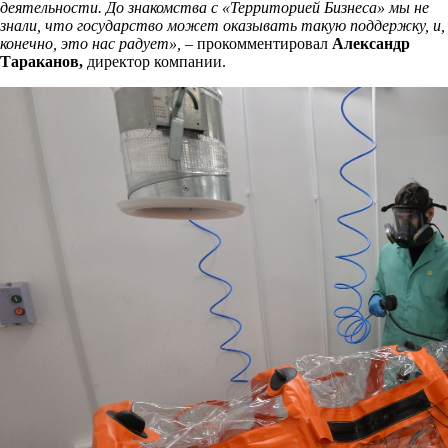
деятельности. До знакомства с «Территорией Бизнеса» мы не
знали, что государство может оказывать такую поддержку, и,
конечно, это нас радует»,
– прокомментировал
Александр
Тараканов,
директор компании.