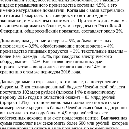
индекс промышленного производства составил 4,5%, а это
именно натуральные показатели. Когда мы с вами встречались
по итогам 1 квартала, то я говорил, что вот оно «дно»
экономики, и мы начнем подниматься. При этом в динамике мы
начинаем подниматься больше, чем в среднем по Российской
Федерации, общероссийский показатель составляет около 2%.
Динамику нам дают металлурги – 5%, добыча полезных
ископаемых – 8,9%, обрабатывающие производства – 4%,
производство пищевых продуктов – 3%, текстильные изделия –
более 10%, одежда – 3,7%, производство электрического
оборудования – 14%. Впечатляющую динамику дает
строительство – ввод жилья составил плюсом 14% по
сравнению с тем же периодом 2016 года.
Данная динамика отразилась, в том числе, на поступление в
бюджеты. В консолидированный бюджет Челябинской области
поступило 102 млрд рублей (плюсом 14% к аналогичному
периоду 2016 года); в областной бюджет – 83 млрд рублей
(прирост 13%) – это позволило нам полностью погасить все
коммерческие кредиты в банках: Челябинская область досрочно
выплатила в этом году банкам 4,9 млрд рублей за счет
собственных доходов и за счет поддержки центра. Выплаченная
сумма позволяет нам сэкономить более 600 млн рублей, которые
мы планировали отдать в виде процентов по коммерческим