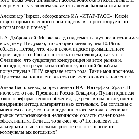
непременным условием является наличие базовой компании.
Александр Чирков, обозреватель ИА «ИТАР-ТАСС»: Какой
индекс промышленного производства вы прогнозируете по
итогам года и почему?
Б.А. Дубровский: Мы же всегда надеемся на лучшее и готовимся
к худшему. Не думаю, что он будет меньше, чем 103% по
области. Потому что, что в целом индекс промышленного
производства в России не столь впечатляющий, как у нас.
Очевидно, что существует конкуренция на этом рынке и,
очевидно, что результаты этой конкурентной борьбы мы
почувствуем в III-IV квартале этого года. Такие мои прогнозы.
При этом вы понимаете, что это не рост, это восстановление.
Алена Васильевых, корреспондент ИА «Интерфакс-Урал»: В
июле этого года Президент России Владимир Путин подписал
закон о реформе теплоснабжения, где речь, в том числе, идет о
внедрении метода альтернативных котельных. Вы согласны с
мнением о том, что при внедрении этого метода в регионах
рынок теплоснабжения Челябинской области станет более
эффективным. Если да, то за счет чего? Не повлекут ли
альтернативные котельные рост тепловой энергии от
коммунальных котельных?