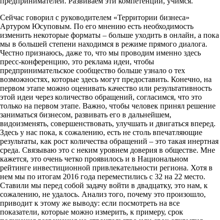
предпринимателей. Развиваем эти компетенции, учимся.
Сейчас говорил с руководителем «Территории бизнеса»
Артуром Юсуповым. По его мнению есть необходимость
изменить некоторые форматы – больше уходить в онлайн, а пока
мы в большей степени находимся в режиме прямого диалога.
Честно признаюсь, даже то, что мы проводим именно здесь
пресс-конференцию, это реклама идеи, чтобы
предпринимательское сообщество больше узнало о тех
возможностях, которые здесь могут предоставить. Конечно, на
первом этапе можно оценивать качество или результативность
этой идеи через количество обращений, согласимся, что это
только на первом этапе. Важно, чтобы человек принял решение
заниматься бизнесом, развивать его в дальнейшем,
видоизменять, совершенствовать, улучшать и двигаться вперед.
Здесь у нас пока, к сожалению, есть не столь впечатляющие
результаты, как рост количества обращений – это такая инертная
среда. Связываю это с неким уровнем доверия в обществе. Мне
кажется, это очень четко проявилось и в Национальном
рейтинге инвестиционной привлекательности региона. Хотя в
нем мы по итогам 2016 года переместились с 32 на 22 место.
Ставили мы перед собой задачу войти в двадцатку, это нам, к
сожалению, не удалось. Анализ того, почему это произошло,
приводит к этому же выводу: если посмотреть на все
показатели, которые можно измерить, к примеру, срок