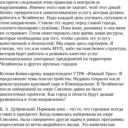
алгоритм следования этим правилам и контроля за
нарушениями. Именно этого нам не хватает, чтоб этот дикий
бизнес превратился в цивилизованную услугу, которая должна
работать в Челябинске. Надо каждый день улучшать ситуацию в
этом направлении. Ставлю эту задачу перед главой города,
соответствующими службами. Пока вижу динамику и она меня
не устраивает. Готов инвестировать свое время, наши ресурсы,
которые необходимы для того, чтобы сделать эту услугу
качественной и безопасной. Мы ищем здесь партнеров. Я
считаю, что это или опять МУП, либо частная бизнес-структура,
которая будет работать и развивать качество услуг
муниципальных унитарных предприятий на территории
Челябинска и других крупных городов.
Ксения Комиссарова, корреспондент ГТРК «Южный Урал»: В
продолжение темы благоустройства. Недавно открыли после
реконструкции красивый парк в Южноуральске. В Челябинске
после набережной на озере Смолино давно не было
аналогичных проектов. Как город и область будут дальше
развиваться в этом направлении?
Б. А. Дубровский: Парковая зона – это то, что горожане всегда
ставят в приоритет. Когда появилась набережная на озере
Смолино, была совершенно другая задача в рамках программы
переселения из ветхо-аварийного жилья. Это комплексная