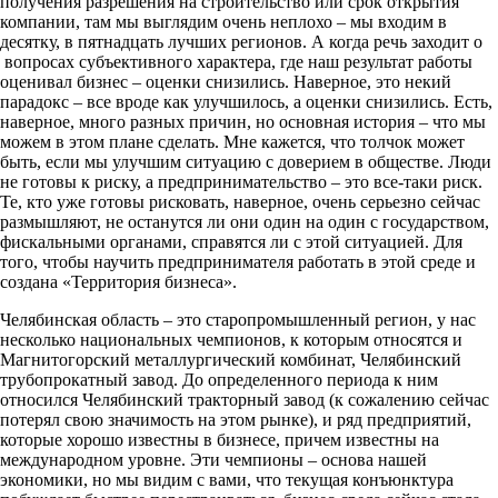
получения разрешения на строительство или срок открытия
компании, там мы выглядим очень неплохо – мы входим в
десятку, в пятнадцать лучших регионов. А когда речь заходит о
вопросах субъективного характера, где наш результат работы
оценивал бизнес – оценки снизились. Наверное, это некий
парадокс – все вроде как улучшилось, а оценки снизились. Есть,
наверное, много разных причин, но основная история – что мы
можем в этом плане сделать. Мне кажется, что толчок может
быть, если мы улучшим ситуацию с доверием в обществе. Люди
не готовы к риску, а предпринимательство – это все-таки риск.
Те, кто уже готовы рисковать, наверное, очень серьезно сейчас
размышляют, не останутся ли они один на один с государством,
фискальными органами, справятся ли с этой ситуацией. Для
того, чтобы научить предпринимателя работать в этой среде и
создана «Территория бизнеса».
Челябинская область – это старопромышленный регион, у нас
несколько национальных чемпионов, к которым относятся и
Магнитогорский металлургический комбинат, Челябинский
трубопрокатный завод. До определенного периода к ним
относился Челябинский тракторный завод (к сожалению сейчас
потерял свою значимость на этом рынке), и ряд предприятий,
которые хорошо известны в бизнесе, причем известны на
международном уровне. Эти чемпионы – основа нашей
экономики, но мы видим с вами, что текущая конъюнктура