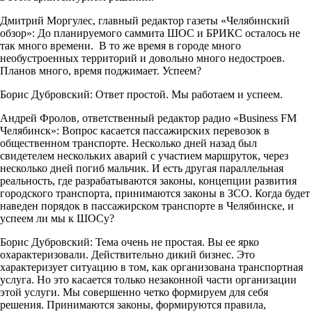
Дмитрий Моргулес, главный редактор газеты «Челябинский
обзор»: До планируемого саммита ШОС и БРИКС осталось не
так много времени. В то же время в городе много
необустроенных территорий и довольно много недостроев.
Планов много, время поджимает. Успеем?
Борис Дубровский: Ответ простой. Мы работаем и успеем.
Андрей Фролов, ответственный редактор радио «Business FM
Челябинск»: Вопрос касается пассажирских перевозок в
общественном транспорте. Несколько дней назад был
свидетелем нескольких аварий с участием маршруток, через
несколько дней погиб мальчик. И есть другая параллельная
реальность, где разрабатываются законы, концепции развития
городского транспорта, принимаются законы в ЗСО. Когда будет
наведен порядок в пассажирском транспорте в Челябинске, и
успеем ли мы к ШОСу?
Борис Дубровский: Тема очень не простая. Вы ее ярко
охарактеризовали. Действительно дикий бизнес. Это
характеризует ситуацию в том, как организована транспортная
услуга. Но это касается только незаконной части организации
этой услуги. Мы совершенно четко формируем для себя
решения. Принимаются законы, формируются правила,