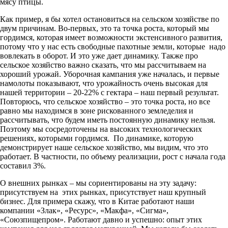
мясу птицы.
Как пример, я бы хотел остановиться на сельском хозяйстве по
двум причинам. Во-первых, это та точка роста, который мы
гордимся, которая имеет возможности экстенсивного развития,
потому что у нас есть свободные пахотные земли, которые надо
вовлекать в оборот. И это уже дает динамику. Также про
сельское хозяйство важно сказать, что мы рассчитываем на
хороший урожай. Уборочная кампания уже началась, и первые
намолоты показывают, что урожайность очень высокая для
нашей территории – 20-22% с гектара – наш первый результат.
Повторюсь, что сельское хозяйство – это точка роста, но все
равно мы находимся в зоне рискованного земледелия и
рассчитывать, что будем иметь постоянную динамику нельзя.
Поэтому мы сосредоточены на высоких технологических
решениях, которыми гордимся. По динамике, которую
демонстрирует наше сельское хозяйство, мы видим, что это
работает. В частности, по объему реализации, рост с начала года
составил 3%.
О внешних рынках – мы сориентированы на эту задачу:
присутствуем на этих рынках, присутствует наш крупный
бизнес. Для примера скажу, что в Китае работают наши
компании «Злак», «Ресурс», «Макфа», «Сигма»,
«Союзпищепром». Работают давно и успешно: опыт этих