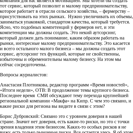
компания для нас является мотивацией. Мы хотели бы создать
тот сервис, который позволит и малому предпринимательству,
которое работает в отрасли сельского хозяйства, – фермерству –
присутствовать на этих рынках. Нужно увеличивать их объемы,
заниматься упаковкой, стандартом качества, который требуется.
Ясно, что подобных компетенций у фермеров нет, и эти
компетенции мы должны создать. Это некий аутсорсинг,
который должен дать понимание, каким образом работать на
рынки, интересные малому предпринимательству. Это касается
и всего остального малого бизнеса – мы должны создать этот
сервис, аутсорсинг тех функций, которые не свойственны,
избыточны и обременительны малому бизнесу. На этом мы
сейчас сосредоточены.
Вопросы журналистов:
Анастасия Плотникова, редактор программ «Время новостей»,
«Итоги недели», ОТВ: В продолжение темы крупного бизнеса.
Последнее время СМИ обсуждают тему перехода крупнейшей
региональной компании «Макфа» на Кипр. С чем это связано, и
какие риски для региона вы видите в связи с этим?
Борис Дубровский: Связано это с уровнем доверия в нашей
стране. Значит нет доверия, есть какие-то риски, но это с точки
зрения владения этим бизнесом. Каких-то особых рисков я не
вижу, есть только рыночные риски. Все остается здесь. Я об этом