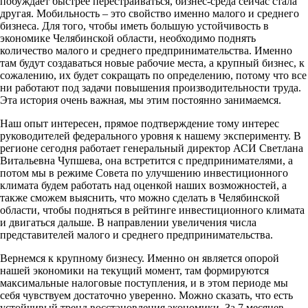
побуждает быстрее перестраиваться, бизнес-среда сейчас стала
другая. Мобильность – это свойство именно малого и среднего
бизнеса. Для того, чтобы иметь большую устойчивость в
экономике Челябинской области, необходимо поднять
количество малого и среднего предпринимательства. Именно
там будут создаваться новые рабочие места, а крупный бизнес, к
сожалению, их будет сокращать по определению, потому что все
ни работают под задачи повышения производительности труда.
Эта история очень важная, мы этим постоянно занимаемся.
Наш опыт интересен, прямое подтверждение тому интерес
руководителей федерального уровня к нашему эксперименту. В
регионе сегодня работает генеральный директор АСИ Светлана
Витальевна Чупшева, она встретится с предпринимателями, а
потом мы в режиме Совета по улучшению инвестиционного
климата будем работать над оценкой наших возможностей, а
также сможем выяснить, что можно сделать в Челябинской
области, чтобы подняться в рейтинге инвестиционного климата
и двигаться дальше. В направлении увеличения числа
представителей малого и среднего предпринимательства.
Вернемся к крупному бизнесу. Именно он является опорой
нашей экономики на текущий момент, там формируются
максимальные налоговые поступления, и в этом периоде мы
себя чувствуем достаточно уверенно. Можно сказать, что есть
устойчивый тренд восстановления экономики. За 7 месяцев