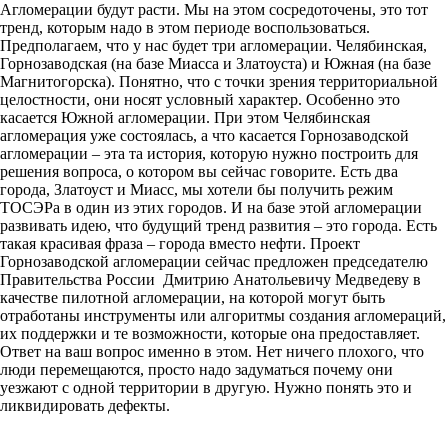
Агломерации будут расти. Мы на этом сосредоточены, это тот
тренд, которым надо в этом периоде воспользоваться.
Предполагаем, что у нас будет три агломерации. Челябинская,
Горнозаводская (на базе Миасса и Златоуста) и Южная (на базе
Магнитогорска). Понятно, что с точки зрения территориальной
целостности, они носят условный характер. Особенно это
касается Южной агломерации. При этом Челябинская
агломерация уже состоялась, а что касается Горнозаводской
агломерации – эта та история, которую нужно построить для
решения вопроса, о котором вы сейчас говорите. Есть два
города, Златоуст и Миасс, мы хотели бы получить режим
ТОСЭРа в один из этих городов. И на базе этой агломерации
развивать идею, что будущий тренд развития – это города. Есть
такая красивая фраза – города вместо нефти. Проект
Горнозаводской агломерации сейчас предложен председателю
Правительства России Дмитрию Анатольевичу Медведеву в
качестве пилотной агломерации, на которой могут быть
отработаны инструменты или алгоритмы создания агломераций,
их поддержки и те возможности, которые она предоставляет.
Ответ на ваш вопрос именно в этом. Нет ничего плохого, что
люди перемещаются, просто надо задуматься почему они
уезжают с одной территории в другую. Нужно понять это и
ликвидировать дефекты.