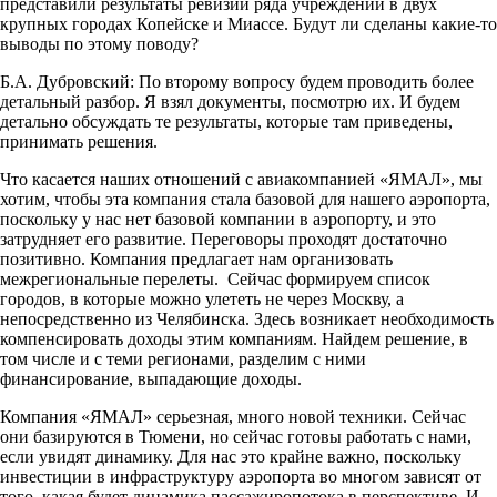
представили результаты ревизии ряда учреждений в двух
крупных городах Копейске и Миассе. Будут ли сделаны какие-то
выводы по этому поводу?
Б.А. Дубровский: По второму вопросу будем проводить более
детальный разбор. Я взял документы, посмотрю их. И будем
детально обсуждать те результаты, которые там приведены,
принимать решения.
Что касается наших отношений с авиакомпанией «ЯМАЛ», мы
хотим, чтобы эта компания стала базовой для нашего аэропорта,
поскольку у нас нет базовой компании в аэропорту, и это
затрудняет его развитие. Переговоры проходят достаточно
позитивно. Компания предлагает нам организовать
межрегиональные перелеты. Сейчас формируем список
городов, в которые можно улететь не через Москву, а
непосредственно из Челябинска. Здесь возникает необходимость
компенсировать доходы этим компаниям. Найдем решение, в
том числе и с теми регионами, разделим с ними
финансирование, выпадающие доходы.
Компания «ЯМАЛ» серьезная, много новой техники. Сейчас
они базируются в Тюмени, но сейчас готовы работать с нами,
если увидят динамику. Для нас это крайне важно, поскольку
инвестиции в инфраструктуру аэропорта во многом зависят от
того, какая будет динамика пассажиропотока в перспективе. И