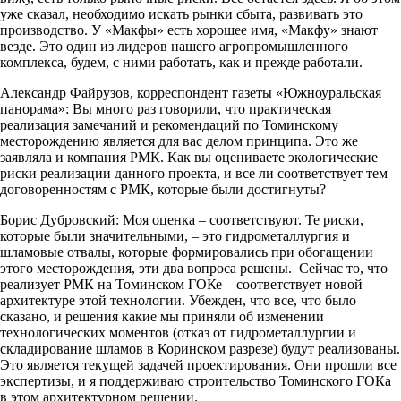
уже сказал, необходимо искать рынки сбыта, развивать это
производство. У «Макфы» есть хорошее имя, «Макфу» знают
везде. Это один из лидеров нашего агропромышленного
комплекса, будем, с ними работать, как и прежде работали.
Александр Файрузов, корреспондент газеты «Южноуральская
панорама»: Вы много раз говорили, что практическая
реализация замечаний и рекомендаций по Томинскому
месторождению является для вас делом принципа. Это же
заявляла и компания РМК. Как вы оцениваете экологические
риски реализации данного проекта, и все ли соответствует тем
договоренностям с РМК, которые были достигнуты?
Борис Дубровский: Моя оценка – соответствуют. Те риски,
которые были значительными, – это гидрометаллургия и
шламовые отвалы, которые формировались при обогащении
этого месторождения, эти два вопроса решены. Сейчас то, что
реализует РМК на Томинском ГОКе – соответствует новой
архитектуре этой технологии. Убежден, что все, что было
сказано, и решения какие мы приняли об изменении
технологических моментов (отказ от гидрометаллургии и
складирование шламов в Коринском разрезе) будут реализованы.
Это является текущей задачей проектирования. Они прошли все
экспертизы, и я поддерживаю строительство Томинского ГОКа
в этом архитектурном решении.