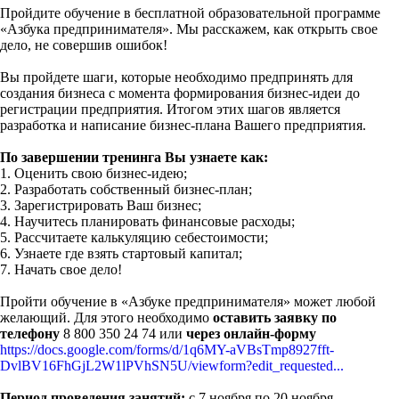
Пройдите обучение в бесплатной образовательной программе
«Азбука предпринимателя». Мы расскажем, как открыть свое
дело, не совершив ошибок!
Вы пройдете шаги, которые необходимо предпринять для
создания бизнеса с момента формирования бизнес-идеи до
регистрации предприятия. Итогом этих шагов является
разработка и написание бизнес-плана Вашего предприятия.
По завершении тренинга Вы узнаете как:
1. Оценить свою бизнес-идею;
2. Разработать собственный бизнес-план;
3. Зарегистрировать Ваш бизнес;
4. Научитесь планировать финансовые расходы;
5. Рассчитаете калькуляцию себестоимости;
6. Узнаете где взять стартовый капитал;
7. Начать свое дело!
Пройти обучение в «Азбуке предпринимателя» может любой
желающий. Для этого необходимо
оставить заявку по
телефону
8 800 350 24 74 или
через онлайн-форму
https://docs.google.com/forms/d/1q6MY-aVBsTmp8927fft-
DvlBV16FhGjL2W1lPVhSN5U/viewform?edit_requested...
Период проведения занятий:
с 7 ноября по 20 ноября