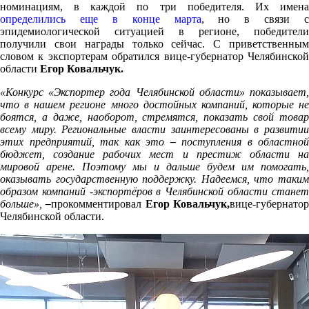
номинациям, в каждой по три победителя. Их имена
определились еще в конце марта
, но в связи с
эпидемиологической ситуацией в регионе, победители
получили свои награды только сейчас. С приветственным
словом к экспортерам обратился вице-губернатор Челябинской
области
Егор Ковальчук.
«Конкурс «Экспортер года Челябинской области» показывает,
что в нашем регионе много достойных компаний, которые не
боятся, а даже, наоборот, стремятся, показать свой товар
всему миру. Региональные власти заинтересованы в развитии
этих предприятий, так как это
–
поступления в областной
бюджет, создание рабочих мест и престиж области на
мировой арене. Поэтому мы и дальше будем им помогать,
оказывать государственную поддержку. Надеемся, что таким
образом компаний -экспортёров в Челябинской области станет
больше»,
–
прокомментировал
Егор Ковальчук,
вице-губернато
Челябинской области.