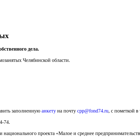
тых
обственного дела.
мозанятых Челябинской области.
равить заполненную
анкету
на почту
cpp@fond74.ru
, с пометкой 
4-74.
ции национального проекта «Малое и среднее предпринимательс