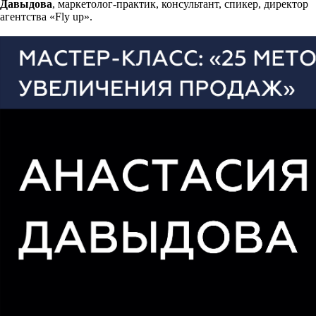
Давыдова
, маркетолог-практик, консультант, спикер, директор
агентства «Fly up».