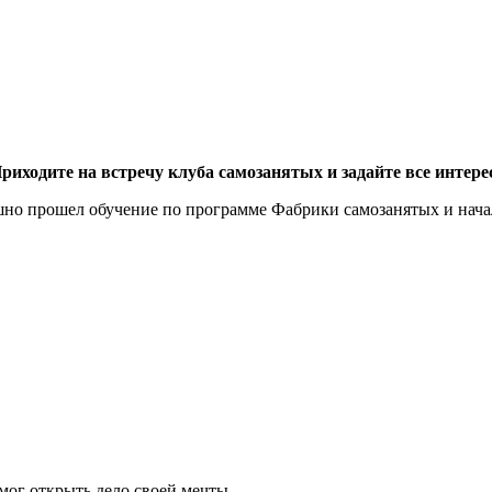
риходите на встречу клуба самозанятых и задайте все интер
пешно прошел обучение по программе Фабрики самозанятых и начал 
мог открыть дело своей мечты.