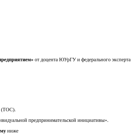
предприятием»
от доцента ЮУрГУ и федерального эксперта
 (ТОС).
дивидуальной предпринимательской инициативы».
рму
ниже