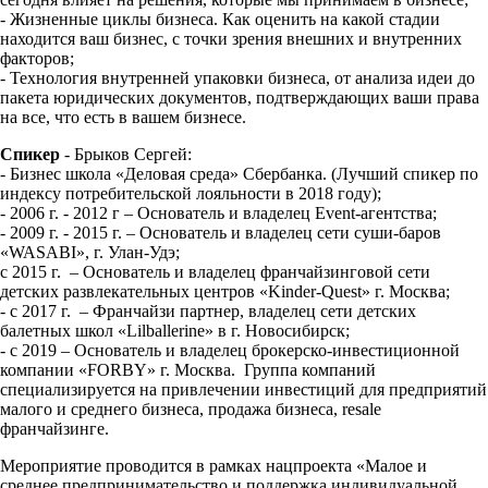
- Жизненные циклы бизнеса. Как оценить на какой стадии
находится ваш бизнес, с точки зрения внешних и внутренних
факторов;
- Технология внутренней упаковки бизнеса, от анализа идеи до
пакета юридических документов, подтверждающих ваши права
на все, что есть в вашем бизнесе.
Спикер
- Брыков Сергей:
- Бизнес школа «Деловая среда» Сбербанка. (Лучший спикер по
индексу потребительской лояльности в 2018 году);
- 2006 г. - 2012 г – Основатель и владелец Event-агентства;
- 2009 г. - 2015 г. – Основатель и владелец сети суши-баров
«WASABI», г. Улан-Удэ;
с 2015 г. – Основатель и владелец франчайзинговой сети
детских развлекательных центров «Kinder-Quest» г. Москва;
- с 2017 г. – Франчайзи партнер, владелец сети детских
балетных школ «Lilballerine» в г. Новосибирск;
- с 2019 – Основатель и владелец брокерско-инвестиционной
компании «FORBY» г. Москва. Группа компаний
специализируется на привлечении инвестиций для предприятий
малого и среднего бизнеса, продажа бизнеса, resale
франчайзинге.
Мероприятие проводится в рамках нацпроекта «Малое и
среднее предпринимательство и поддержка индивидуальной