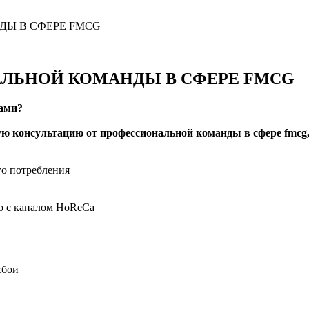
Ы В СФЕРЕ FMCG
ЛЬНОЙ КОМАНДЫ В СФЕРЕ FMCG
рами?
ю консультацию от профессиональной команды в сфере fmcg,
го потребления
бо с каналом HoReCa
сбои