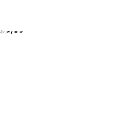
н-форму
ниже.