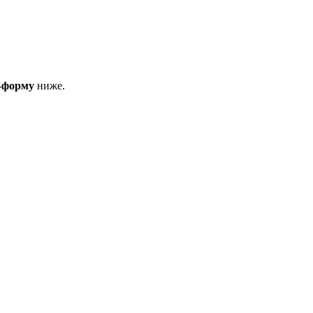
н-форму
ниже.