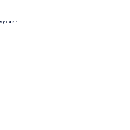
рму
ниже.