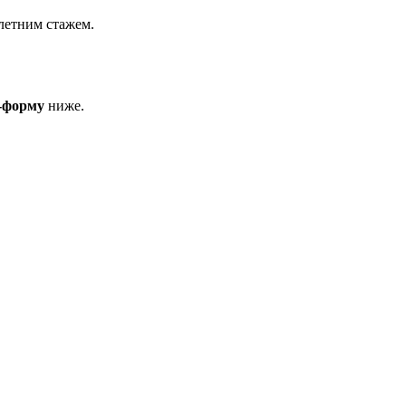
летним стажем.
н-форму
ниже.