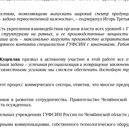
остями, позволяющими выпускать широкий спектр продукц
 – задача первостепенной важности
», – подчеркнул Игорь Третья
ть укрепления взаимодействия органов власти всех уровней с
и структурами на равных, и ее производственные мощност
аша цель – максимально загрузить производство исправитель
до прямого контакта специалистов ГУФСИН с заказчиками. Ра
Куцевляк
призвал к активному участию в этой работе все о
я задача – успешная ресоциализация и возвращение заключенн
совместными усилиями мы сможем обеспечить достойную тру
тот процесс коммерческого сектора, отметив, что многие пред
иков в развитии сотрудничества. Правительство Челябинской
сть осужденных.
ительных учреждениях ГУФСИН России по Челябинской области 
ными коммуникациями, собственного технологического оборуд