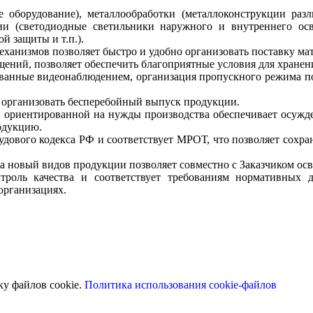
оборудование), металлообработки (металлоконструкции разл
ции (светодиодные светильники наружного и внутреннего ос
й защиты и т.п.).
ханизмов позволяет быстро и удобно организовать поставку мат
ний, позволяет обеспечить благоприятные условия для хранени
ованные видеонаблюдением, организация пропускного режима п
т организовать бесперебойный выпуск продукции.
я, ориентированной на нужды производства обеспечивает осу
одукцию.
трудового кодекса РФ и соответствует МРОТ, что позволяет сох
 новый видов продукции позволяет совместно с Заказчиком осв
троль качества и соответствует требованиям нормативных 
организациях.
ку файлов cookie.
Политика использования cookie-файлов