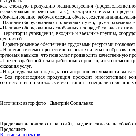
выпускать
как сложную продукцию машиностроения (продовольственное 
всевозможная деревянная тара), электротехнической продук
обмундирование, рабочая одежда, обувь, средства индивидуально
- Наличие оборудованных подъездных путей, грузоподъёмных ме
- Наличие оборудованных свободных площадей складских помеще
- Территория учреждения, входные и въездные группы, оборуд
ценностей.
- Гарантированное обеспечение трудовыми ресурсами позволяе
- Наличие системы профессионально-технического образовани
трудовых навыков, что позволяет производить качественную пр
- Расчет заработной плата работников производится согласно 
оказания услуг.
- Индивидуальный подход к рассмотрению возможности выпуска
- Вся производимая продукция проходит многоэтапный кон
соответствия и протоколами испытаний в специализированных 
Источник: автор фото - Дмитрий Сопильняк
Продолжая использовать наш сайт, вы даете согласие на обработ
Продолжить
Выставка проектов