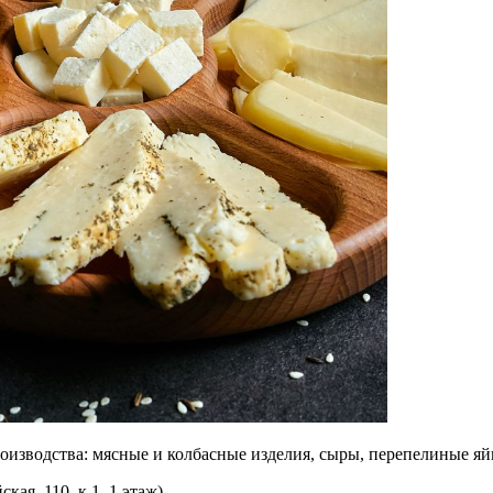
зводства: мясные и колбасные изделия, сыры, перепелиные яйца
ая, 110, к.1, 1 этаж).