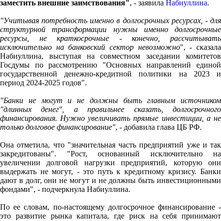
заместить внешние заимствования"
, - заявила
Набиуллина
.
"Учитывая потребность именно в долгосрочных ресурсах, - для
структурной трансформации нужны именно долгосрочные
ресурсы, не краткосрочные - конечно, рассчитывать
исключительно на банковский сектор невозможно
", - сказал
Набиуллина, выступая на совместном заседании комитетов
Госдумы по рассмотрению "Основных направлений единой
государственной денежно-кредитной политики на 2023 и
период 2024-2025 годов".
"Банки не могут и не должны быть главным источником
"длинных денег", а правильнее сказать, долгосрочного
финансирования. Нужно увеличивать прямые инвестиции, а не
только долговое финансирование"
, - добавила глава ЦБ РФ.
Она отметила, что "значительная часть предприятий уже и так
закредитованы". "Рост, основанный исключительно на
увеличении долговой нагрузки предприятий, которую они
выдержать не могут, - это путь к кредитному кризису. Банки
дают в долг, они не могут и не должны быть инвестиционными
фондами", - подчеркнула Набиуллина.
По ее словам, по-настоящему долгосрочное финансирование -
это развитие рынка капитала, где риск на себя принимают